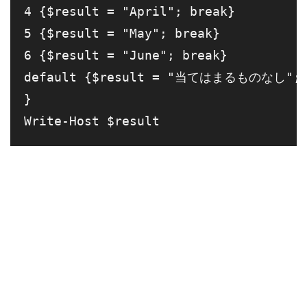
4 {$result = "April"; break}

5 {$result = "May"; break}

6 {$result = "June"; break}

default {$result = "当てはまるものなし"; b
}
