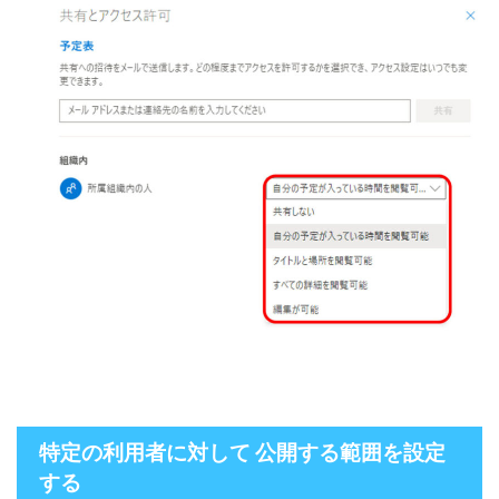
特定の利用者に対して 公開する範囲を設定
する