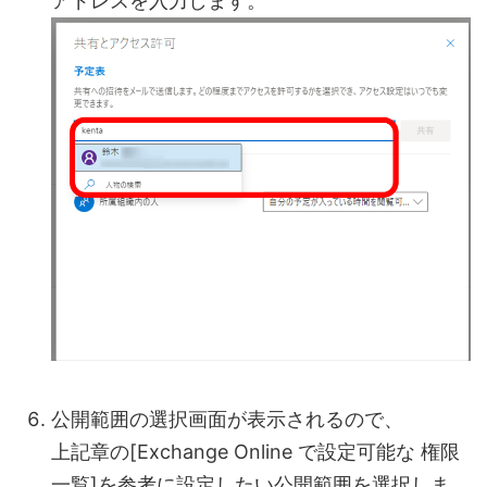
アドレスを入力します。
公開範囲の選択画面が表示されるので、
上記章の[Exchange Online で設定可能な 権限
一覧]を参考に設定したい公開範囲を選択しま