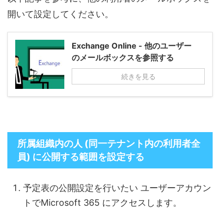
開いて設定してください。
Exchange Online - 他のユーザー
のメールボックスを参照する
続きを見る
所属組織内の人 (同一テナント内の利用者全
員) に公開する範囲を設定する
予定表の公開設定を行いたい ユーザーアカウン
トでMicrosoft 365 にアクセスします。