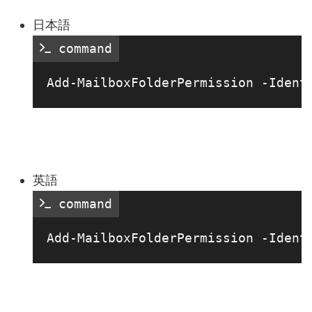
日本語
 command
英語
 command