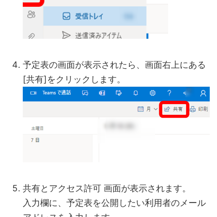
予定表の画面が表示されたら、画面右上にある
[共有]をクリックします。
共有とアクセス許可 画面が表示されます。
入力欄に、予定表を公開したい利用者のメール