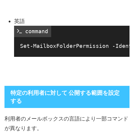
英語
 command
特定の利用者に対して 公開する範囲を設定
する
利用者のメールボックスの言語により一部コマンド
が異なります。