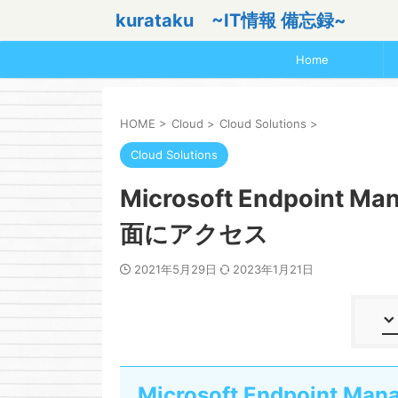
kurataku ~IT情報 備忘録~
Home
HOME
>
Cloud
>
Cloud Solutions
>
Cloud Solutions
Microsoft Endpoint Ma
面にアクセス
2021年5月29日
2023年1月21日
Microsoft Endpoint M